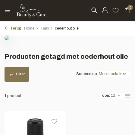
0
Terug
Home
Tags
cederhout olie
Producten getagd met cederhout olie
Sorteren op:
Filter
Toon:
1 product