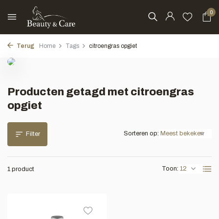
0
Terug
Home
Tags
citroengras opgiet
Producten getagd met citroengras
opgiet
Sorteren op:
Filter
Toon:
1 product