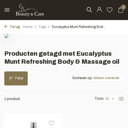
0
Terug
Home
Tags
Eucalyptus Munt Refreshing Bod...
Producten getagd met Eucalyptus
Munt Refreshing Body & Massage oil
Sorteren op:
Filter
Toon:
1 product