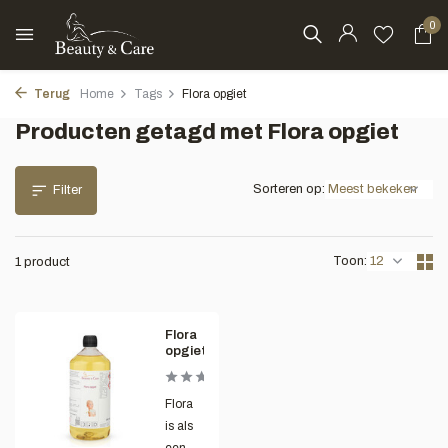
0
Terug
Home
Tags
Flora opgiet
Producten getagd met Flora opgiet
Sorteren op:
Filter
Toon:
1 product
Flora
opgiet
Flora
is als