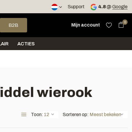
2 werkdagen
Support
4.8
@
Google
op en neer om een beschikbaar resultaat te selecteren. Druk op 
0
Mijn account
B2B
AIR
ACTIES
iddel wierook
Toon:
Sorteren op: