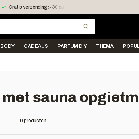
Gratis verzending > 30 euro in NL en BE
Verzending < 
Gebruik de pijltjes 
BODY
CADEAUS
PARFUM DIY
THEMA
POPUL
 met sauna opgietm
0 producten