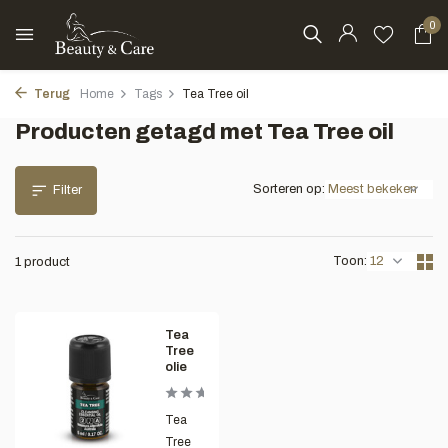
0
Terug
Home
Tags
Tea Tree oil
Producten getagd met Tea Tree oil
Sorteren op:
Filter
Toon:
1 product
Tea
Tree
olie
Tea
Tree