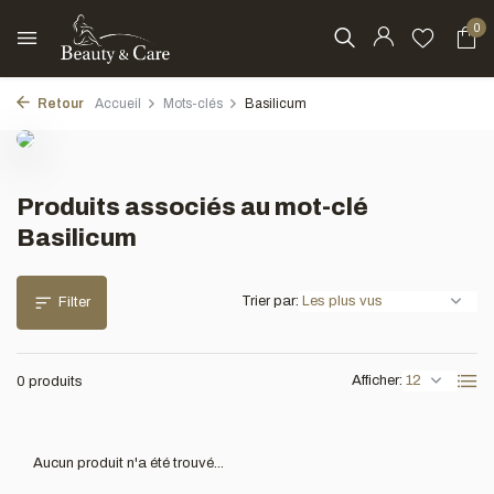
0
Retour
Accueil
Mots-clés
Basilicum
Produits associés au mot-clé
Basilicum
Trier par:
Filter
Afficher:
0 produits
Aucun produit n'a été trouvé...