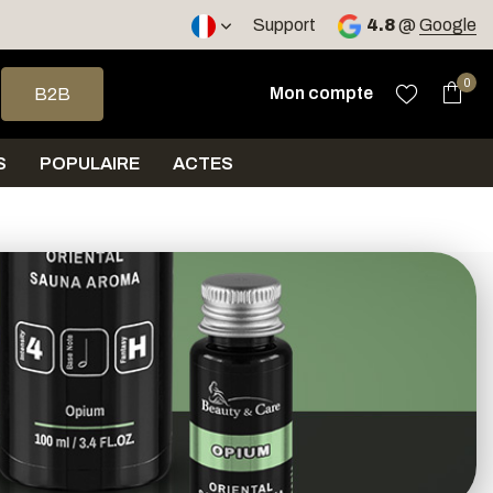
ours
Support
4.8
@
Google
 haut et bas pour sélectionner le résultat disponible. Appuyez sur 
0
Mon compte
B2B
S
POPULAIRE
ACTES