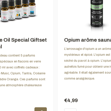
 Oil Special Giftset
Opium arôme saun
l
L'arrossage d'opium a un arôme 
mystérieux et épicé. L'opium est l
adeau contient 5 parfums
séché du pavot à opium. L'opium
péciaux en flacons en verre
autrefois fumé pour obtenir une 
 ml avec coffrets cadeaux :
agréable. Il était également souv
 Musc, Opium, Tantra, Océanie
comme analgésique.
Cèdre Orange. Ces parfums sont
 une atmosphère chaleureuse
€4,99