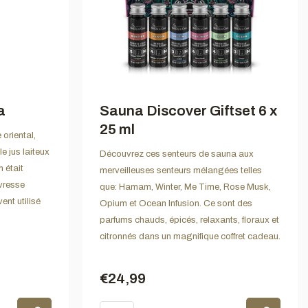
a
Sauna Discover Giftset 6 x
25 ml
oriental,
e jus laiteux
Découvrez ces senteurs de sauna aux
 était
merveilleuses senteurs mélangées telles
ivresse
que: Hamam, Winter, Me Time, Rose Musk,
ent utilisé
Opium et Ocean Infusion. Ce sont des
parfums chauds, épicés, relaxants, floraux et
citronnés dans un magnifique coffret cadeau.
€24,99