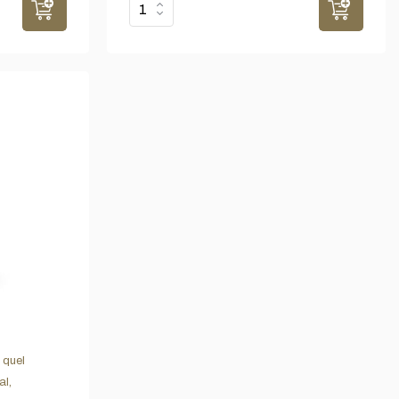
e quel
al,