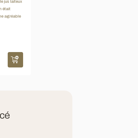
e jus laiteux
 était
une agréable
icé