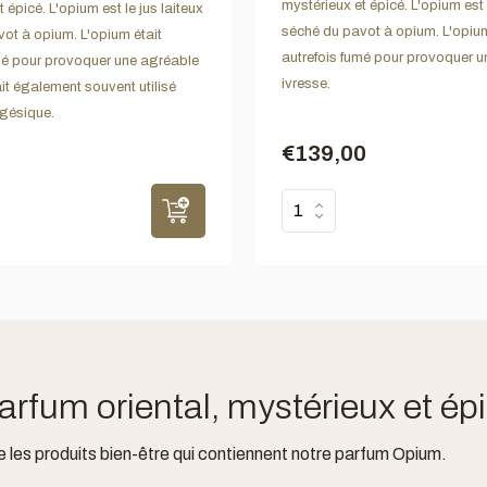
mystérieux et épicé. L'opium est l
 épicé. L'opium est le jus laiteux
séché du pavot à opium. L'opium
ot à opium. L'opium était
autrefois fumé pour provoquer 
mé pour provoquer une agréable
ivresse.
tait également souvent utilisé
gésique.
€139,00
rfum oriental, mystérieux et ép
 les produits bien-être qui contiennent notre parfum Opium.