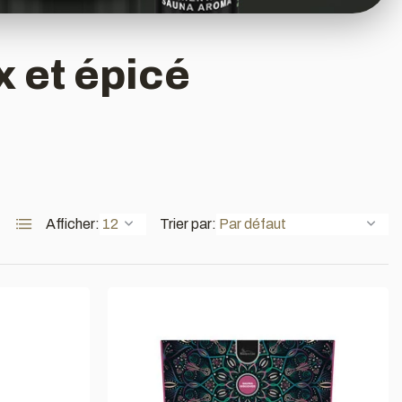
x et épicé
Afficher:
Trier par: