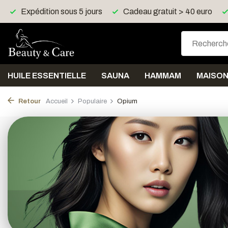
s
Cadeau gratuit > 40 euro
Livraison gratuite > 150 e
HUILE ESSENTIELLE
SAUNA
HAMMAM
MAISO
Retour
Accueil
Populaire
Opium