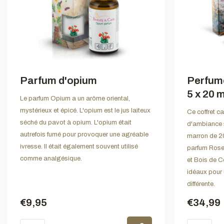
Parfum d'opium
Perfume
5 x 20 m
Le parfum Opium a un arôme oriental,
mystérieux et épicé. L'opium est le jus laiteux
Ce coffret c
séché du pavot à opium. L'opium était
d'ambiance s
autrefois fumé pour provoquer une agréable
marron de 20
ivresse. Il était également souvent utilisé
parfum Rose
comme analgésique.
et Bois de 
idéaux pour
différente.
€9,95
€34,99