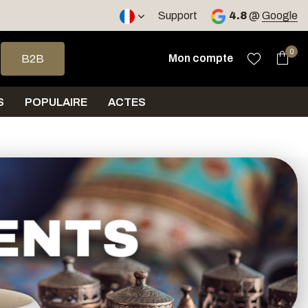
ours
Support
4.8
@
Google
 haut et bas pour sélectionner le résultat disponible. Appuyez sur 
0
Mon compte
B2B
S
POPULAIRE
ACTES