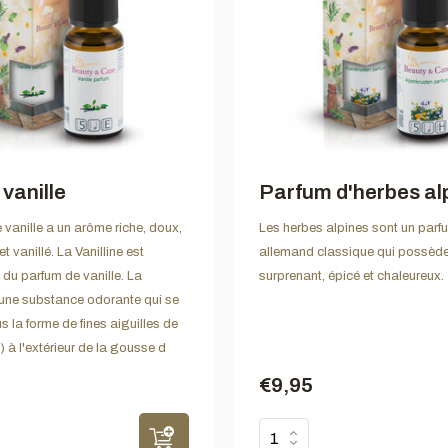
vanille
Parfum d'herbes al
 vanille a un arôme riche, doux,
Les herbes alpines sont un par
 vanillé. La Vanilline est
allemand classique qui possèd
du parfum de vanille. La
surprenant, épicé et chaleureux.
t une substance odorante qui se
 la forme de fines aiguilles de
e) à l'extérieur de la gousse d
€9,95