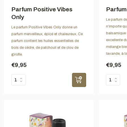
Parfum Positive Vibes
Parfum 
Only
Le parfum de
n’importe qu
Le parfum Positive Vibes Only donne un
balsamique p
parfum merveilleux, épicé et chaleureux. Ce
excellente du
parfum contient les huiles essentielles de
mélange bien
bois de cèdre, de patchouli et de clou de
lavande, à la
girofle.
€9,95
€9,95