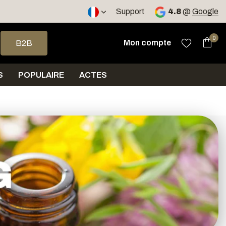
ours
Support
4.8
@
Google
 haut et bas pour sélectionner le résultat disponible. Appuyez sur 
0
Mon compte
B2B
S
POPULAIRE
ACTES