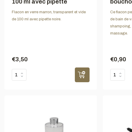
100 ml avec pipette
boucho
Flacon en verre marron, transparent et vide
Ce flacon peu
de 100 ml avec pipette noire.
de bain de v
shampoing, d
massage.
€3,50
€0,90