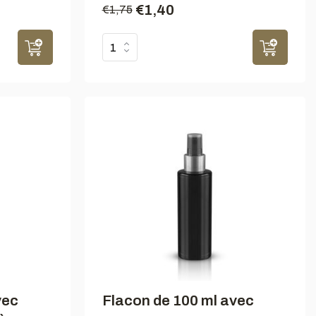
€1,40
€1,75
vec
Flacon de 100 ml avec