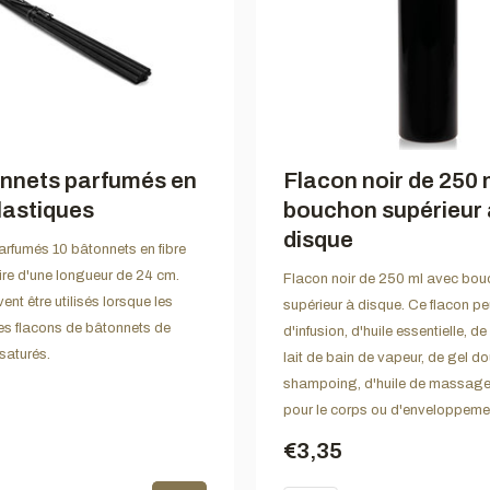
nnets parfumés en
Flacon noir de 250 
plastiques
bouchon supérieur 
disque
rfumés 10 bâtonnets en fibre
ire d'une longueur de 24 cm.
Flacon noir de 250 ml avec bo
nt être utilisés lorsque les
supérieur à disque. Ce flacon peu
es flacons de bâtonnets de
d'infusion, d'huile essentielle, d
saturés.
lait de bain de vapeur, de gel d
shampoing, d'huile de massage,
pour le corps ou d'enveloppemen
€3,35