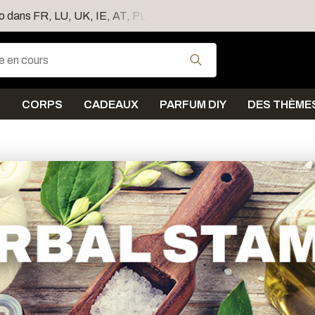
ro dans FR, LU, UK, IE, AT, PL, CZ, RO
Expédition sous 5 j
Utilisez les flèches
N
CORPS
CADEAUX
PARFUM DIY
DES THÈME