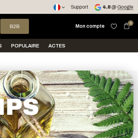
ours
Support
4.8
@
Google
 haut et bas pour sélectionner le résultat disponible. Appuyez sur 
0
Mon compte
B2B
S
POPULAIRE
ACTES