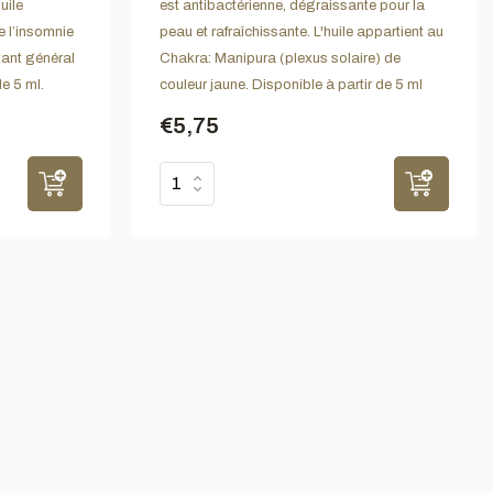
uile
est antibactérienne, dégraissante pour la
e l’insomnie
peau et rafraîchissante. L'huile appartient au
atant général
Chakra: Manipura (plexus solaire) de
de 5 ml.
couleur jaune. Disponible à partir de 5 ml
€5,75