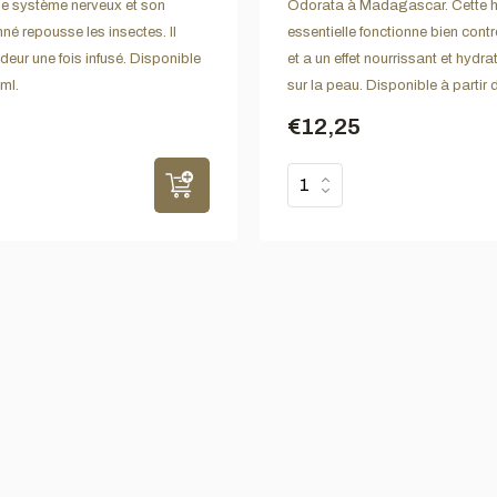
le système nerveux et son
Odorata à Madagascar. Cette h
né repousse les insectes. Il
essentielle fonctionne bien contr
odeur une fois infusé. Disponible
et a un effet nourrissant et hydr
 ml.
sur la peau. Disponible à partir 
€12,25