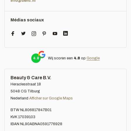
info@benc.nl
Médias sociaux
4.8
Wij scoren een
4.8
op
Google
Beauty & Care B.V.
Heraclesstraat 18
5048 CG Tilburg
Nederland
Afficher sur Google Maps
BTW NL806817847B01
KVK 17039103
IBAN NL90ABNA0591776928