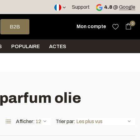
, RO
Expédition sous 5 jours
Support
4.8
@
Google
 haut et bas pour sélectionner le résultat disponible. Appuyez sur 
0
Mon compte
B2B
S
POPULAIRE
ACTES
 parfum olie
Afficher:
Trier par: