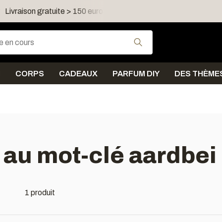
Livraison gratuite > 150 euro dans FR, LU, UK, IE, AT, PL, CZ
Utilisez les flèches
N
CORPS
CADEAUX
PARFUM DIY
DES THÈME
 au mot-clé aardbei
1 produit