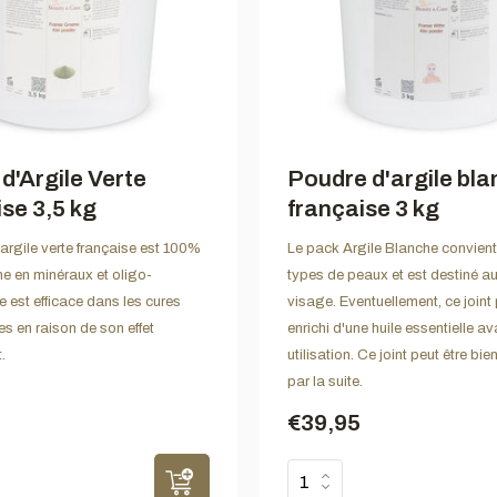
d'Argile Verte
Poudre d'argile bl
se 3,5 kg
française 3 kg
argile verte française est 100%
Le pack Argile Blanche convient
che en minéraux et oligo-
types de peaux et est destiné a
e est efficace dans les cures
visage. Eventuellement, ce joint 
s en raison de son effet
enrichi d'une huile essentielle av
.
utilisation. Ce joint peut être bie
par la suite.
€39,95