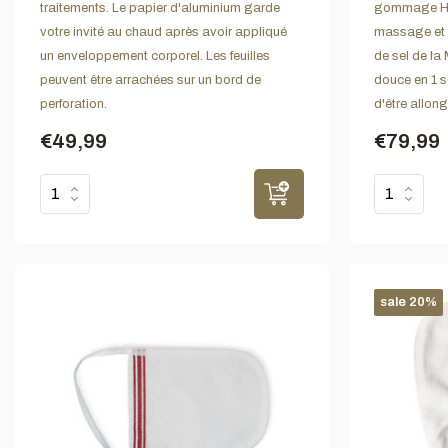
traitements. Le papier d'aluminium garde
gommage Haw
votre invité au chaud après avoir appliqué
massage et
un enveloppement corporel. Les feuilles
de sel de la
peuvent être arrachées sur un bord de
douce en 1 s
perforation.
d'être allong
€49,99
€79,99
sale 20%