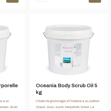
rporelle
Oceania Body Scrub Oil 5
kg
re a un
L'huile de gommage d'Océanie a un parfum
eureux. Avec
chaud, doux, sucré, hespéridé, boisé. La