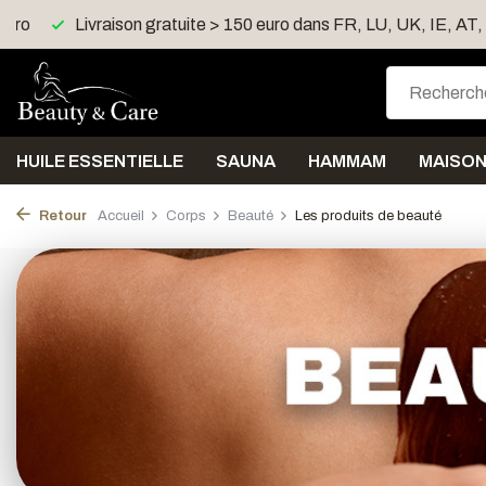
euro
Livraison gratuite > 150 euro dans FR, LU, UK, IE, AT
HUILE ESSENTIELLE
SAUNA
HAMMAM
MAISO
Retour
Accueil
Corps
Beauté
Les produits de beauté