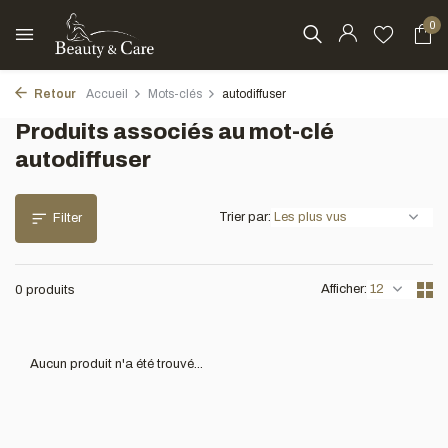
0
Retour
Accueil
Mots-clés
autodiffuser
Produits associés au mot-clé
autodiffuser
Trier par:
Filter
Afficher:
0 produits
Aucun produit n'a été trouvé...