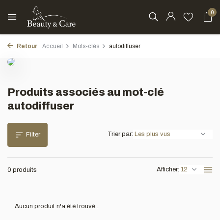
0
Retour
Accueil
Mots-clés
autodiffuser
Produits associés au mot-clé
autodiffuser
Trier par:
Filter
Afficher:
0 produits
Aucun produit n'a été trouvé...