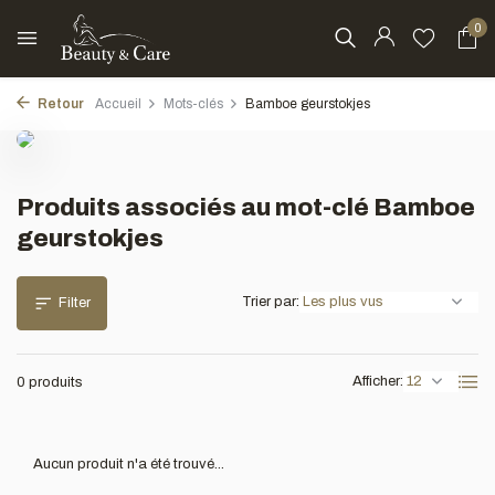
0
Retour
Accueil
Mots-clés
Bamboe geurstokjes
Produits associés au mot-clé Bamboe
geurstokjes
Trier par:
Filter
Afficher:
0 produits
Aucun produit n'a été trouvé...