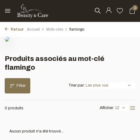
0
Retour
Accueil
Mots-clés
flamingo
Produits associés au mot-clé
flamingo
Trier par:
Filter
Afficher:
0 produits
Aucun produit n'a été trouvé...