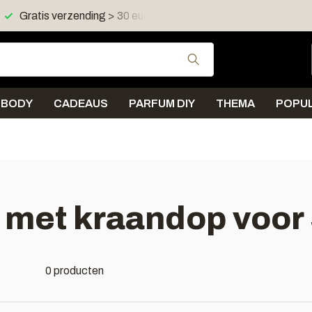
Gratis verzending > 30 euro in NL en BE
Verzending < 
Gebruik de pijltjes 
BODY
CADEAUS
PARFUM DIY
THEMA
POPUL
met kraandop voor 5
0 producten