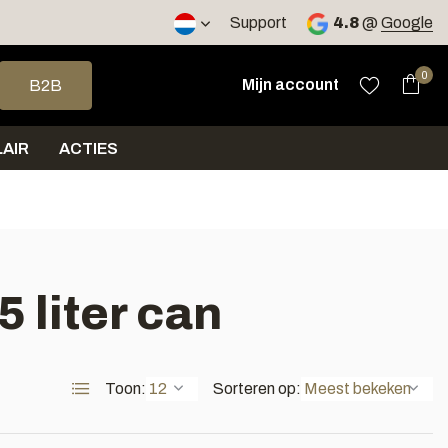
2 werkdagen
Support
4.8
@
Google
op en neer om een beschikbaar resultaat te selecteren. Druk op 
0
Mijn account
B2B
AIR
ACTIES
 liter can
Toon:
Sorteren op: