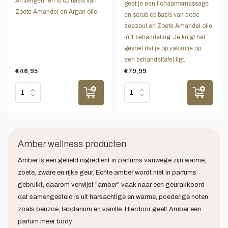
Ambergeur en is op basis van
geef je een lichaamsmassage
Zoete Amandel en Argan olie.
en scrub op basis van dode
zeezout en Zoete Amandel olie
in 1 behandeling. Je krijgt het
gevoel dat je op vakantie op
een behandeltafel ligt.
€46,95
€79,99
Amber wellness producten
Amber is een geliefd ingrediënt in parfums vanwege zijn warme,
zoete, zware en rijke geur. Echte amber wordt niet in parfums
gebruikt, daarom verwijst "amber" vaak naar een geurakkoord
dat samengesteld is uit harsachtige en warme, poederige noten
zoals benzoë, labdanum en vanille. Hierdoor geeft Amber een
parfum meer body.