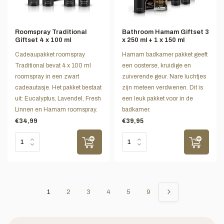
Roomspray Traditional
Bathroom Hamam Giftset 3
Giftset 4 x 100 ml
x 250 ml + 1 x 150 ml
Cadeaupakket roomspray
Hamam badkamer pakket geeft
Traditional bevat 4 x 100 ml
een oosterse, kruidige en
roomspray in een zwart
zuiverende geur. Nare luchtjes
cadeautasje. Het pakket bestaat
zijn meteen verdwenen. Dit is
uit: Eucalyptus, Lavendel, Fresh
een leuk pakket voor in de
Linnen en Hamam roomspray.
badkamer.
€34,99
€39,95
1
2
3
4
5
9