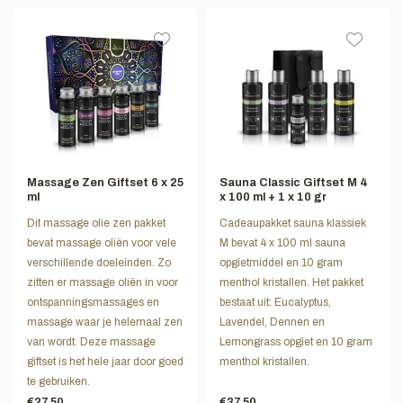
Massage Zen Giftset 6 x 25
Sauna Classic Giftset M 4
ml
x 100 ml + 1 x 10 gr
Dit massage olie zen pakket
Cadeaupakket sauna klassiek
bevat massage oliën voor vele
M bevat 4 x 100 ml sauna
verschillende doeleinden. Zo
opgietmiddel en 10 gram
zitten er massage oliën in voor
menthol kristallen. Het pakket
ontspanningsmassages en
bestaat uit: Eucalyptus,
massage waar je helemaal zen
Lavendel, Dennen en
van wordt. Deze massage
Lemongrass opgiet en 10 gram
giftset is het hele jaar door goed
menthol kristallen.
te gebruiken.
€27,50
€37,50