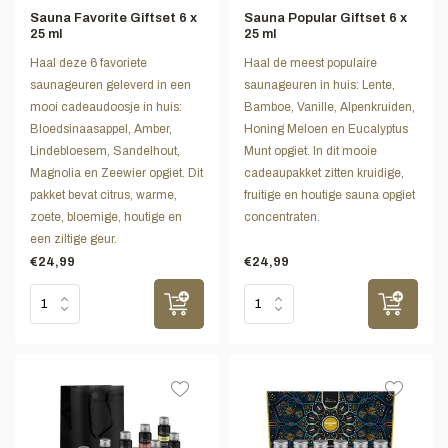
Sauna Favorite Giftset 6 x
Sauna Popular Giftset 6 x
25 ml
25 ml
Haal deze 6 favoriete
Haal de meest populaire
saunageuren geleverd in een
saunageuren in huis: Lente,
mooi cadeaudoosje in huis:
Bamboe, Vanille, Alpenkruiden,
Bloedsinaasappel, Amber,
Honing Meloen en Eucalyptus
Lindebloesem, Sandelhout,
Munt opgiet. In dit mooie
Magnolia en Zeewier opgiet. Dit
cadeaupakket zitten kruidige,
pakket bevat citrus, warme,
fruitige en houtige sauna opgiet
zoete, bloemige, houtige en
concentraten.
een ziltige geur.
€24,99
€24,99