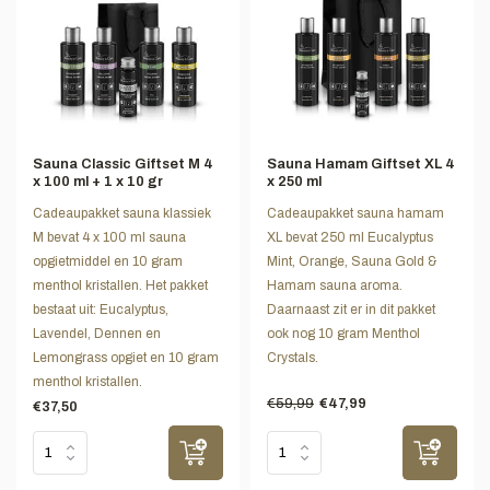
Sauna Classic Giftset M 4
Sauna Hamam Giftset XL 4
x 100 ml + 1 x 10 gr
x 250 ml
Cadeaupakket sauna klassiek
Cadeaupakket sauna hamam
M bevat 4 x 100 ml sauna
XL bevat 250 ml Eucalyptus
opgietmiddel en 10 gram
Mint, Orange, Sauna Gold &
menthol kristallen. Het pakket
Hamam sauna aroma.
bestaat uit: Eucalyptus,
Daarnaast zit er in dit pakket
Lavendel, Dennen en
ook nog 10 gram Menthol
Lemongrass opgiet en 10 gram
Crystals.
menthol kristallen.
€59,99
€47,99
€37,50