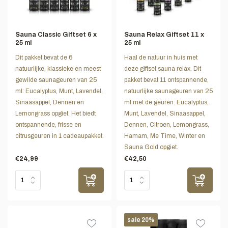
Sauna Classic Giftset 6 x
Sauna Relax Giftset 11 x
25 ml
25 ml
Dit pakket bevat de 6
Haal de natuur in huis met
natuurlijke, klassieke en meest
deze giftset sauna relax. Dit
gewilde saunageuren van 25
pakket bevat 11 ontspannende,
ml: Eucalyptus, Munt, Lavendel,
natuurlijke saunageuren van 25
Sinaasappel, Dennen en
ml met de geuren: Eucalyptus,
Lemongrass opgiet. Het biedt
Munt, Lavendel, Sinaasappel,
ontspannende, frisse en
Dennen, Citroen, Lemongrass,
citrusgeuren in 1 cadeaupakket.
Hamam, Me Time, Winter en
Sauna Gold opgiet.
€24,99
€42,50
sale 20%