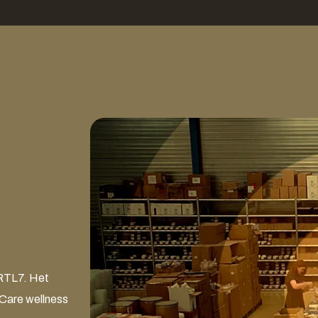
 RTL7. Het
 Care wellness