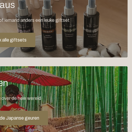
aus
of iemand anders een leuke giftset
 alle giftsets
en
 over de hele wereld
 de Japanse geuren