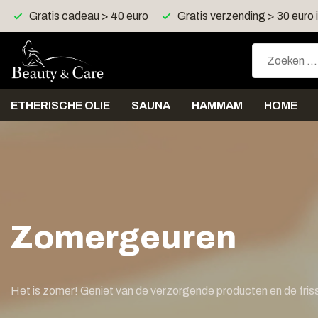
Gratis cadeau > 40 euro
Gratis verzending > 30 euro
ETHERISCHE OLIE
SAUNA
HAMMAM
HOME
Zomergeuren
Het is zomer! Geniet van de verzorgende producten en de fris