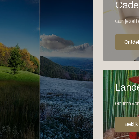
Cade
Gun jezelf 
Ontdek
Land
Geuren van
Bekijk