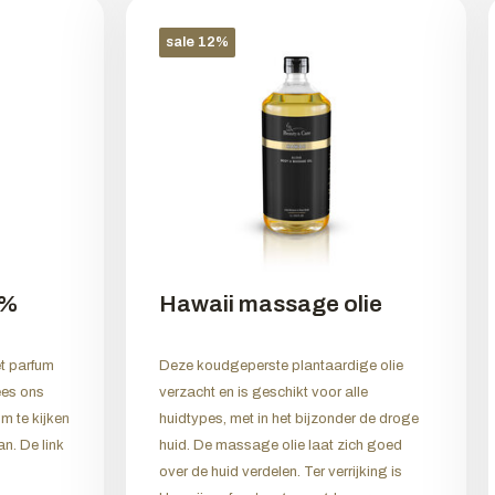
sale 12%
6%
Hawaii massage olie
t parfum
Deze koudgeperste plantaardige olie
ees ons
verzacht en is geschikt voor alle
m te kijken
huidtypes, met in het bijzonder de droge
n. De link
huid. De massage olie laat zich goed
over de huid verdelen. Ter verrijking is