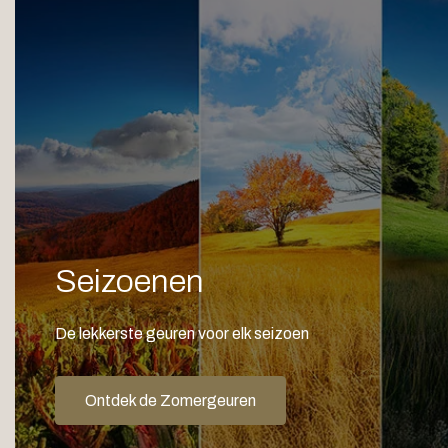
Seizoenen
De lekkerste geuren voor elk seizoen
Ontdek de Zomergeuren