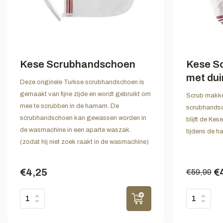
Kese Scrubhandschoen
Kese S
met dui
Deze originele Turkse scrubhandschoen is
gemaakt van fijne zijde en wordt gebruikt om
Scrub makkel
mee te scrubben in de hamam. De
scrubhandsc
scrubhandschoen kan gewassen worden in
blijft de Ke
de wasmachine in een aparte waszak.
tijdens de 
(zodat hij niet zoek raakt in de wasmachine)
€4,25
€
€59,99