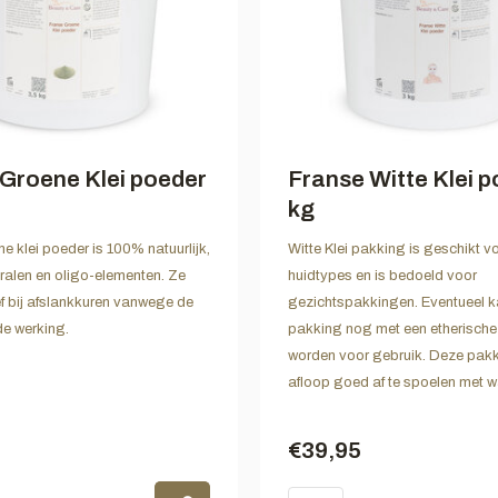
Groene Klei poeder
Franse Witte Klei p
kg
e klei poeder is 100% natuurlijk,
Witte Klei pakking is geschikt vo
eralen en oligo-elementen. Ze
huidtypes en is bedoeld voor
ief bij afslankkuren vanwege de
gezichtspakkingen. Eventueel 
e werking.
pakking nog met een etherische o
worden voor gebruik. Deze pakk
afloop goed af te spoelen met w
€39,95