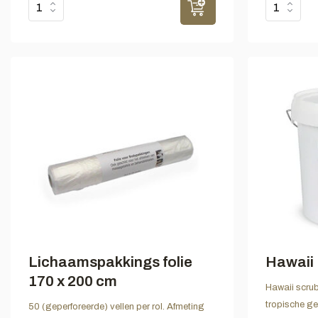
Lichaamspakkings folie
Hawaii 
170 x 200 cm
Hawaii scrubo
tropische ge
50 (geperforeerde) vellen per rol. Afmeting