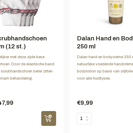
crubhandschoen
Dalan Hand en Bo
m (12 st.)
250 ml
ijker met deze zijde kese
Dalan hand en bodycrème 250 m
hoen. Door de elastische band
natuurlijke voedende handcrèm
se scrubhandschoen beter zitten
bodylotion op basis van olijfoli
hamam behandeling.
voor alle huidtypes.
47,99
€9,99