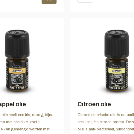
ppel olie
Citroen olie
lie heeft een fris, droog, bijna
Citroen etherische olie is natuurli
a met een rijke, zoete
een licht, fris citroen aroma. De
Ze kan gemengd worden met
olie is anti-bacterieel, huidontve