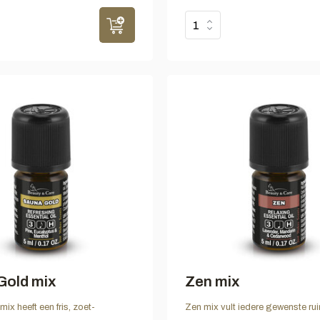
Gold mix
Zen mix
ix heeft een fris, zoet-
Zen mix vult iedere gewenste ru