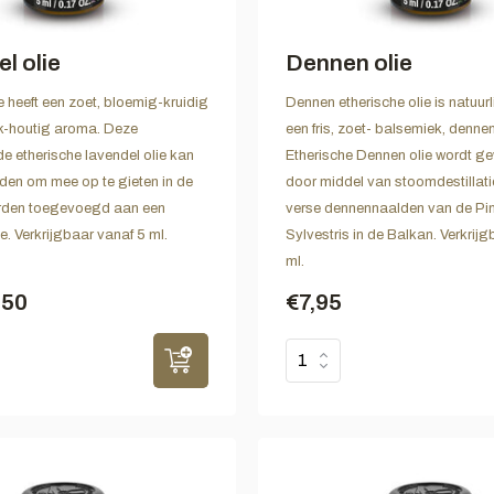
l olie
Dennen olie
e heeft een zoet, bloemig-kruidig
Dennen etherische olie is natuurli
k-houtig aroma. Deze
een fris, zoet- balsemiek, denn
 etherische lavendel olie kan
Etherische Dennen olie wordt g
den om mee op te gieten in de
door middel van stoomdestillatie
rden toegevoegd aan een
verse dennennaalden van de Pi
. Verkrijgbaar vanaf 5 ml.
Sylvestris in de Balkan. Verkrij
ml.
,50
€7,95