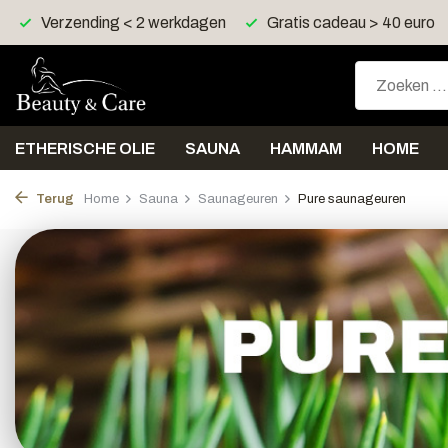
Gratis cadeau > 40 euro
Gratis verzending > 30 euro
ETHERISCHE OLIE
SAUNA
HAMMAM
HOME
Terug
Home
Sauna
Saunageuren
Pure saunageuren