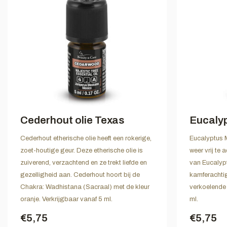
Cederhout olie Texas
Eucalyp
Cederhout etherische olie heeft een rokerige,
Eucalyptus M
zoet-houtige geur. Deze etherische olie is
weer vrij te
zuiverend, verzachtend en ze trekt liefde en
van Eucalypt
gezelligheid aan. Cederhout hoort bij de
kamferachtig
Chakra: Wadhistana (Sacraal) met de kleur
verkoelende 
oranje. Verkrijgbaar vanaf 5 ml.
ml.
€5,75
€5,75