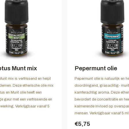
tus Munt mix
Pepermunt olie
unt mix is verfrissend en helpt
Pepermunt olie is natuurlijk en h
 ademen. Deze etherische olie mix
doordringend, grasachtig- mun
us en Munt olie heeft een
kamferachtig aroma. Deze ether
e geur met een verfrissende en
bevordert de concentratie en hee
werking. Verkrijgbaar vanaf 5
kalmerende invloed op overspa
mensen. Verkrijgbaar vanaf 5 ml
€5,75