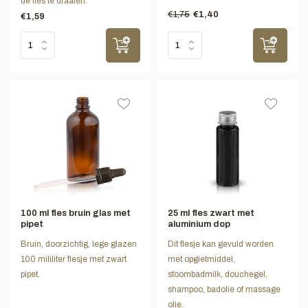
de fles te draaien.
€1,75
€1,40
€1,59
100 ml fles bruin glas met
25 ml fles zwart met
pipet
aluminium dop
Bruin, doorzichtig, lege glazen
Dit flesje kan gevuld worden
100 mililiter flesje met zwart
met opgietmiddel,
pipet.
stoombadmilk, douchegel,
shampoo, badolie of massage
olie.