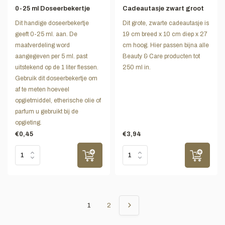
0-25 ml Doseerbekertje
Cadeautasje zwart groot
Dit handige doseerbekertje
Dit grote, zwarte cadeautasje is
geeft 0-25 ml. aan. De
19 cm breed x 10 cm diep x 27
maatverdeling word
cm hoog. Hier passen bijna alle
aangegeven per 5 ml. past
Beauty & Care producten tot
uitstekend op de 1 liter flessen.
250 ml in.
Gebruik dit doseerbekertje om
af te meten hoeveel
opgietmiddel, etherische olie of
parfum u gebruikt bij de
opgieting.
€0,45
€3,94
1
2