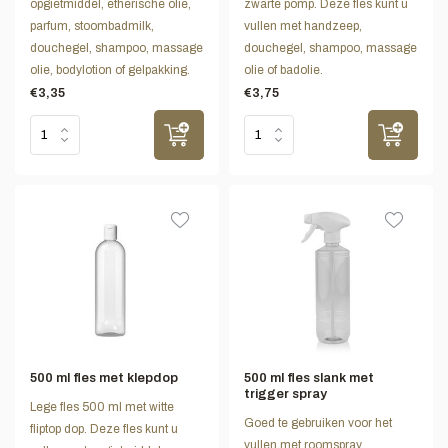
opgietmiddel, etherische olie,
zwarte pomp. Deze fles kunt u
parfum, stoombadmilk,
vullen met handzeep,
douchegel, shampoo, massage
douchegel, shampoo, massage
olie, bodylotion of gelpakking.
olie of badolie.
€3,35
€3,75
500 ml fles met klepdop
500 ml fles slank met
trigger spray
Lege fles 500 ml met witte
Goed te gebruiken voor het
fliptop dop. Deze fles kunt u
vullen met roomspray.