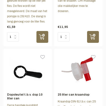
gebruikt worden op de liter pet
can te draaien. Om massage
fles. De fles wordt niet
olie makkelijker mee te
meegeleverd. De maat van het
doseren.
pompje is 28/410. De slang is
lang genoeg voor de liter fles.
€1,59
€11,95
Dopsleutel t.b.v. dop 10
25 liter can kraandop
liter can
Kraandop DIN 61 t.b.v. can 25
Deze handige kunststof