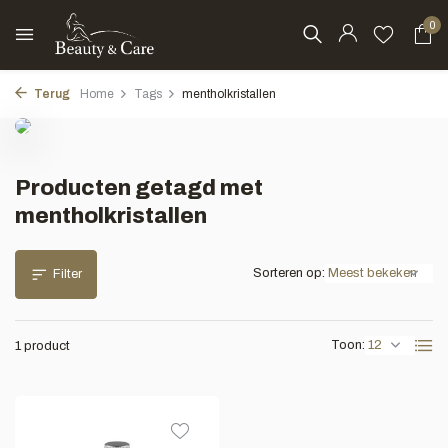
0
Terug
Home
Tags
mentholkristallen
Producten getagd met
mentholkristallen
Sorteren op:
Filter
Toon:
1 product