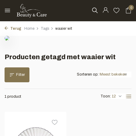
0
Terug
Home
Tags
waaier wit
Producten getagd met waaier wit
Sorteren op:
Filter
Toon:
1 product