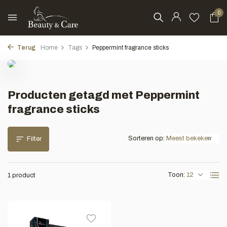
0
Terug
Home
Tags
Peppermint fragrance sticks
Producten getagd met Peppermint
fragrance sticks
Sorteren op:
Filter
Toon:
1 product