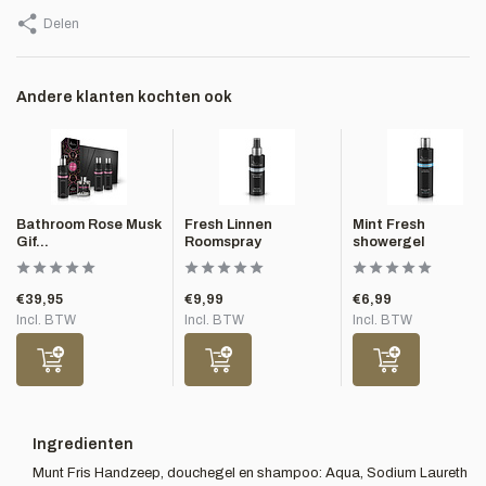
Delen
Andere klanten kochten ook
Bathroom Rose Musk
Fresh Linnen
Mint Fresh
Gif...
Roomspray
showergel
€39,95
€9,99
€6,99
Incl. BTW
Incl. BTW
Incl. BTW
Ingredienten
Munt Fris Handzeep, douchegel en shampoo: Aqua, Sodium Laureth