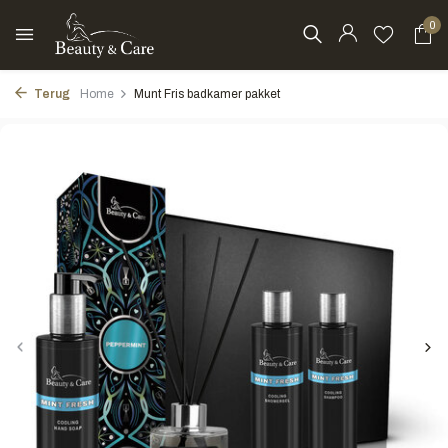
0
Terug
Home
Munt Fris badkamer pakket