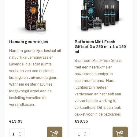
Hamam geurstokjes
Bathroom Mint Fresh
Giftset 3 x 250 ml + 1 x 150
Hamam geurstokjes bestaat uit
ml
natuurlijke Lemongrass en
Bathroom Mint Fresh Giftset
Lavendel die ieder ruimte
met een heerlijk fris en
voorzien van een oosterse,
opwekkend eucalyptus
kruidige en zuiverende geur.
pepermunt aroma. Nare
Wanneer de liter navulfles
luchtjes zijn meteen
toegevoegd wordt aan de
verdwenen en het heeft een
bestelling vervallen de
verzachtende werking bij
verzendkosten.
verkoudheid. Dit is een leuk
pakket voor in de badkamer.
€19,99
€39,95