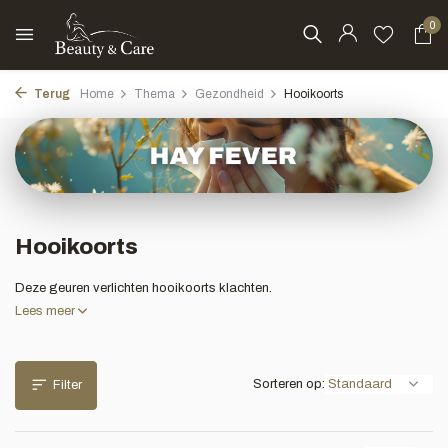
0
Terug
Home
Thema
Gezondheid
Hooikoorts
Hooikoorts
Deze geuren verlichten hooikoorts klachten.
Lees meer
Sorteren op:
Filter