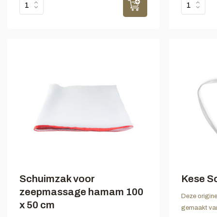
Schuimzak voor
Kese S
zeepmassage hamam 100
Deze origin
x 50 cm
gemaakt van 