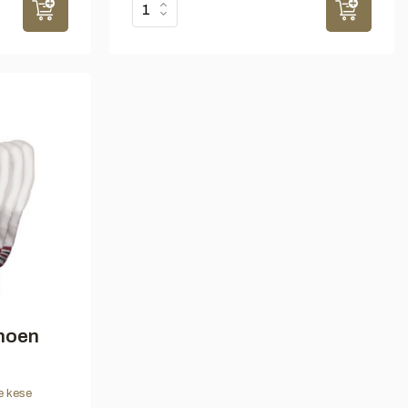
hoen
e kese