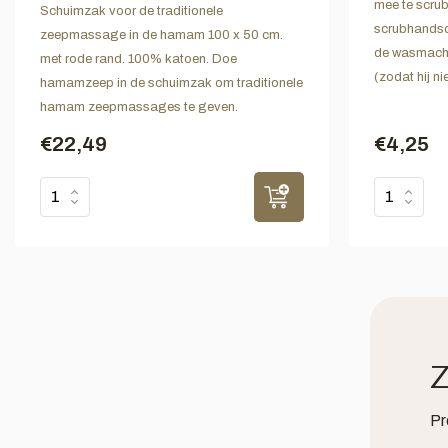
mee te scru
Schuimzak voor de traditionele
scrubhandsc
zeepmassage in de hamam 100 x 50 cm.
de wasmachi
met rode rand. 100% katoen. Doe
(zodat hij n
hamamzeep in de schuimzak om traditionele
hamam zeepmassages te geven.
€22,49
€4,25
Z
Pr