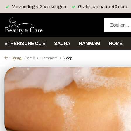
en
Gratis cadeau > 40 euro
Gratis verzending > 30 eur
ETHERISCHE OLIE
SAUNA
HAMMAM
HOME
Terug
Home
Hammam
Zeep