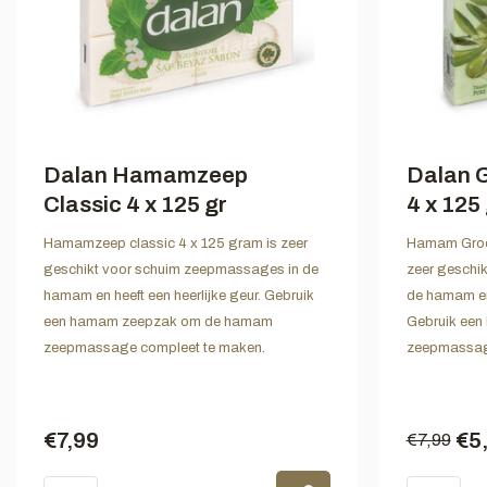
Dalan Hamamzeep
Dalan G
Classic 4 x 125 gr
4 x 125 
Hamamzeep classic 4 x 125 gram is zeer
Hamam Groen
geschikt voor schuim zeepmassages in de
zeer geschi
hamam en heeft een heerlijke geur. Gebruik
de hamam en 
een hamam zeepzak om de hamam
Gebruik ee
zeepmassage compleet te maken.
zeepmassag
€7,99
€5
€7,99