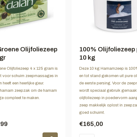
roene Olijfoliezeep
100% Olijfoliezeep
gr
10 kg
e Olijfoliezeep 4 x 125 gram is
Deze 10 kg Hamamzeep is 100% 
kt voor schuim zeepmassages in
en tot stand gekomen uit pure oli
heeft een heerlijke geur.
de eerste persing. Voor de ze
n hamam zeepzak om de hamam
wordt speciaal gebruik gemaak
e compleet te maken.
olijfoliezeep in poedervorm aan
zeep makkelijk oplost in zeepz
goed schuimt.
,99
€165,00