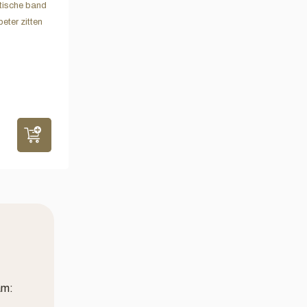
tische band
eter zitten
am: