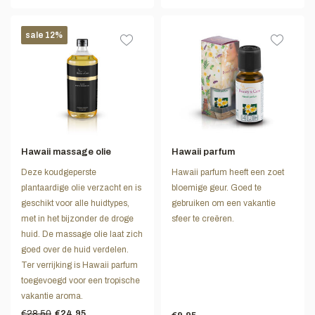
sale 12%
Hawaii massage olie
Hawaii parfum
Deze koudgeperste
Hawaii parfum heeft een zoet
plantaardige olie verzacht en is
bloemige geur. Goed te
geschikt voor alle huidtypes,
gebruiken om een vakantie
met in het bijzonder de droge
sfeer te creëren.
huid. De massage olie laat zich
goed over de huid verdelen.
Ter verrijking is Hawaii parfum
toegevoegd voor een tropische
vakantie aroma.
€28,50
€24,95