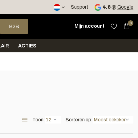
2 werkdagen
Support
4.8
@
Google
op en neer om een beschikbaar resultaat te selecteren. Druk op 
0
Mijn account
B2B
AIR
ACTIES
Toon:
Sorteren op: