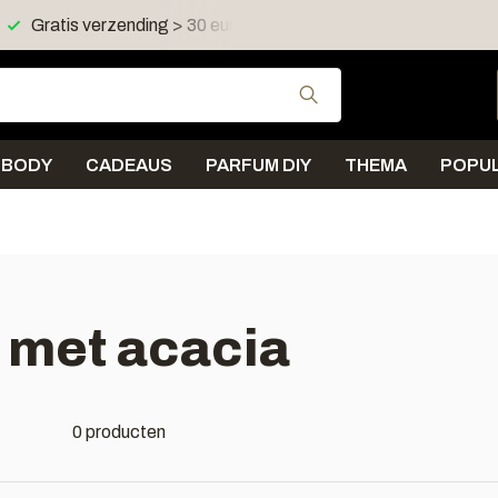
Gratis verzending > 30 euro in NL en BE
Verzending < 
Gebruik de pijltjes 
BODY
CADEAUS
PARFUM DIY
THEMA
POPUL
 met acacia
0 producten