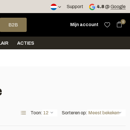
2 werkdagen
Support
4.8
@
Google
op en neer om een beschikbaar resultaat te selecteren. Druk op 
0
Mijn account
B2B
AIR
ACTIES
e
Toon:
Sorteren op: