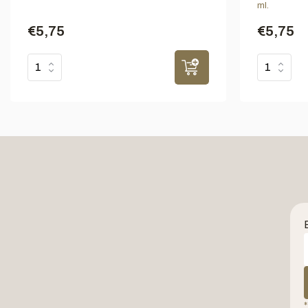
ml.
€5,75
€5,75
*