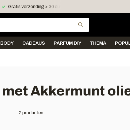
Gratis verzending > 30 euro in NL en BE
Verzending < 
Gebruik de pijltjes 
BODY
CADEAUS
PARFUM DIY
THEMA
POPUL
 met Akkermunt oli
2 producten