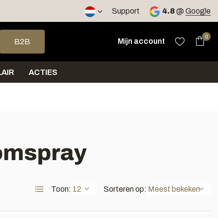
2 werkdagen
Support
4.8
@
Google
op en neer om een beschikbaar resultaat te selecteren. Druk op 
0
Mijn account
B2B
AIR
ACTIES
oomspray
Toon:
Sorteren op: