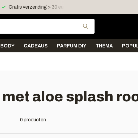
Gratis verzending > 30 euro in NL en BE
Verzending < 
Gebruik de pijltjes 
BODY
CADEAUS
PARFUM DIY
THEMA
POPUL
 met aloe splash r
0 producten