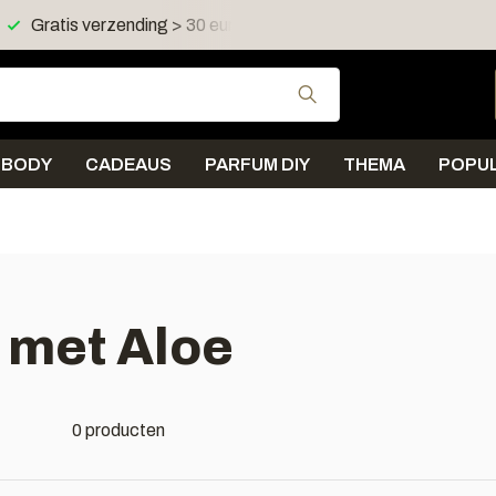
Gratis verzending > 30 euro in NL en BE
Verzending < 
Gebruik de pijltjes 
BODY
CADEAUS
PARFUM DIY
THEMA
POPUL
 met Aloe
0 producten