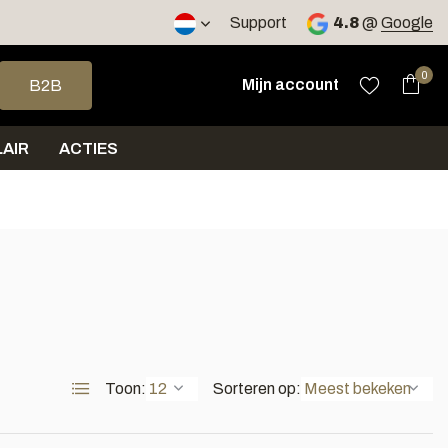
2 werkdagen
Support
4.8
@
Google
op en neer om een beschikbaar resultaat te selecteren. Druk op 
0
Mijn account
B2B
AIR
ACTIES
Toon:
Sorteren op: