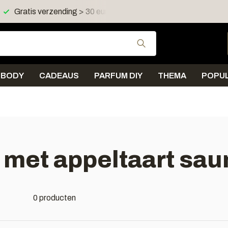
Gratis verzending > 30 euro in NL en BE
Verzending < 
Gebruik de pijltjes 
BODY
CADEAUS
PARFUM DIY
THEMA
POPUL
 met appeltaart sa
0 producten