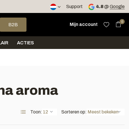
2 werkdagen
Support
4.8
@
Google
op en neer om een beschikbaar resultaat te selecteren. Druk op 
0
Mijn account
B2B
AIR
ACTIES
una aroma
Toon:
Sorteren op: