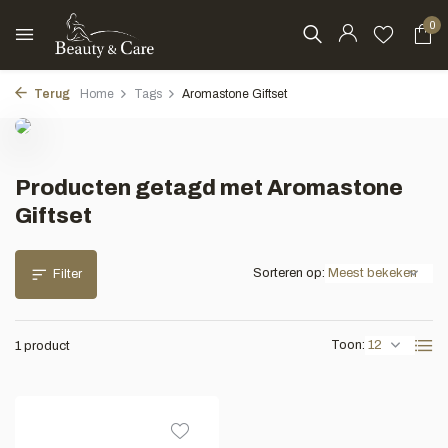
0
Terug
Home
Tags
Aromastone Giftset
Producten getagd met Aromastone
Giftset
Sorteren op:
Filter
Toon:
1 product