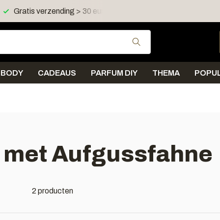
Gratis verzending > 30 euro in NL en BE
Verzending < 
Gebruik de pijltjes 
BODY
CADEAUS
PARFUM DIY
THEMA
POPUL
 met Aufgussfahne
2 producten