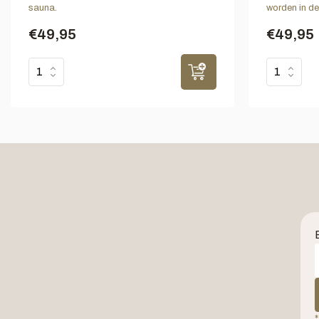
sauna.
worden in de
€49,95
€49,95
*