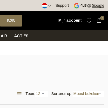
2 werkdagen
Support
4.8
@
Google
op en neer om een beschikbaar resultaat te selecteren. Druk op 
0
Mijn account
B2B
AIR
ACTIES
Toon:
Sorteren op: