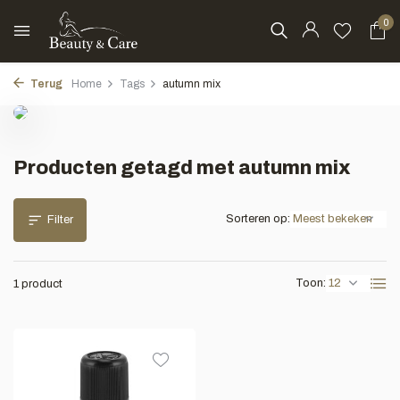
0
Terug
Home
Tags
autumn mix
Producten getagd met autumn mix
Sorteren op:
Filter
Toon:
1 product