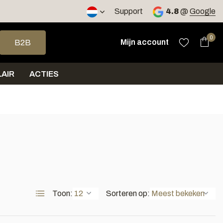
2 werkdagen
Support
4.8
@
Google
op en neer om een beschikbaar resultaat te selecteren. Druk op 
0
Mijn account
B2B
AIR
ACTIES
Toon:
Sorteren op: