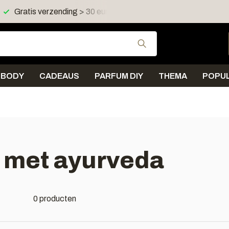
Gratis verzending > 30 euro in NL en BE
Verzending < 
Gebruik de pijltjes 
BODY
CADEAUS
PARFUM DIY
THEMA
POPUL
 met ayurveda
0 producten