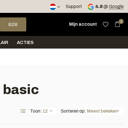
2 werkdagen
Support
4.8
@
Google
op en neer om een beschikbaar resultaat te selecteren. Druk op 
0
Mijn account
B2B
AIR
ACTIES
 basic
Toon:
Sorteren op: