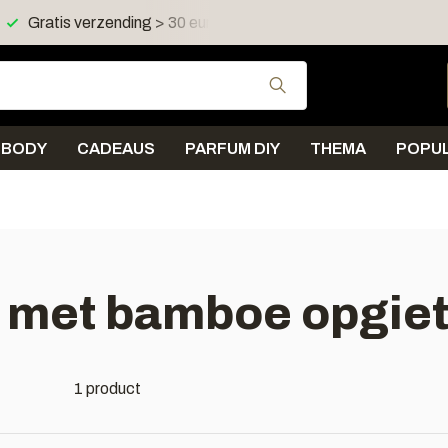
Gratis verzending > 30 euro in NL en BE
Verzending < 
Gebruik de pijltjes 
BODY
CADEAUS
PARFUM DIY
THEMA
POPUL
 met bamboe opgiet
1 product