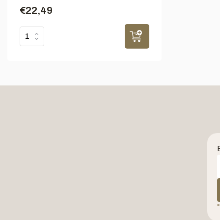
€22,49
*