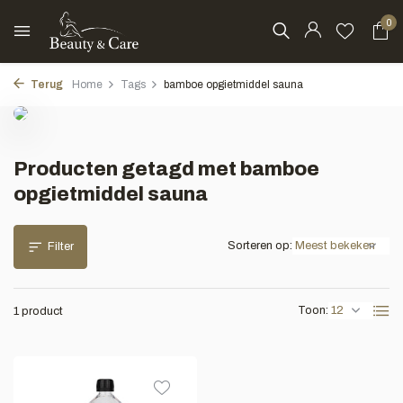
0
Terug
Home
Tags
bamboe opgietmiddel sauna
Producten getagd met bamboe
opgietmiddel sauna
Sorteren op:
Filter
Toon:
1 product