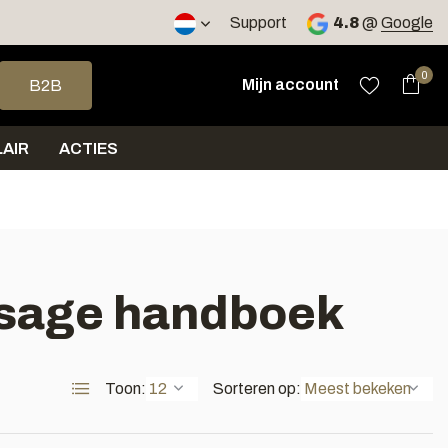
2 werkdagen
Support
4.8
@
Google
op en neer om een beschikbaar resultaat te selecteren. Druk op 
0
Mijn account
B2B
AIR
ACTIES
ssage handboek
Toon:
Sorteren op: