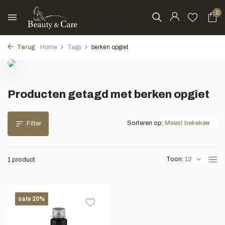
0
Terug
Home
Tags
berken opgiet
Producten getagd met berken opgiet
Sorteren op:
Filter
Toon:
1 product
sale 20%