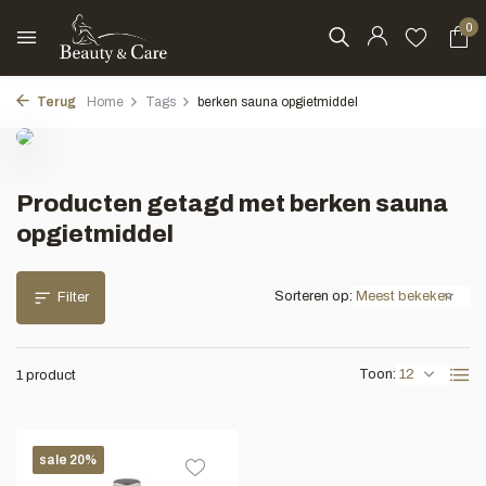
0
Terug
Home
Tags
berken sauna opgietmiddel
Producten getagd met berken sauna
opgietmiddel
Sorteren op:
Filter
Toon:
1 product
sale 20%