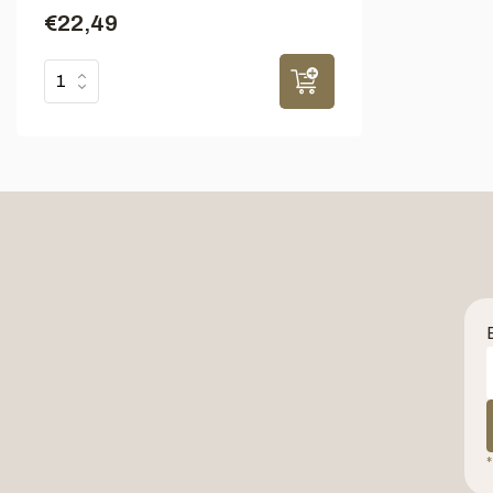
€22,49
*