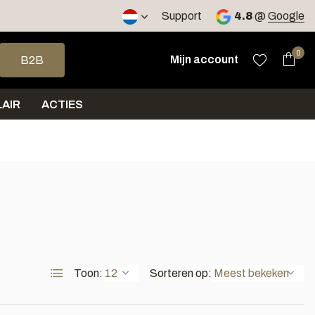
2 werkdagen
Support
4.8
@
Google
op en neer om een beschikbaar resultaat te selecteren. Druk op 
0
Mijn account
B2B
AIR
ACTIES
Toon:
Sorteren op: