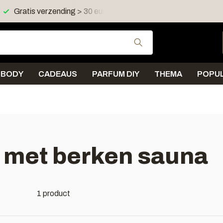
Gratis verzending > 30 euro in NL en BE
Verzending < 
Gebruik de pijltjes 
BODY
CADEAUS
PARFUM DIY
THEMA
POPUL
 met berken sauna
1 product