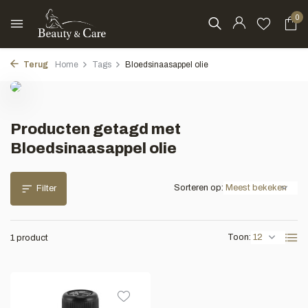
0
Terug
Home
Tags
Bloedsinaasappel olie
Producten getagd met
Bloedsinaasappel olie
Sorteren op:
Filter
Toon:
1 product