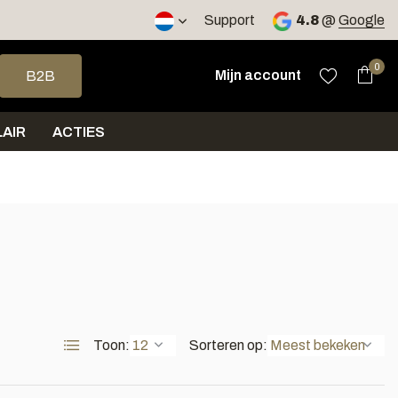
2 werkdagen
Support
4.8
@
Google
op en neer om een beschikbaar resultaat te selecteren. Druk op 
0
Mijn account
B2B
AIR
ACTIES
Toon:
Sorteren op: