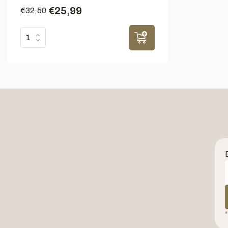
€25,99
€32,50
*