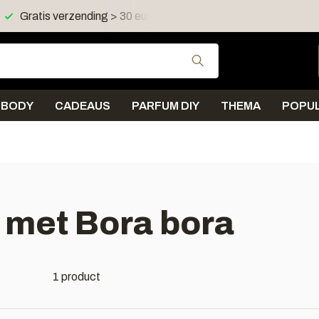
Gratis verzending > 30 euro in NL en BE
Verzending < 
Gebruik de pijltjes 
BODY
CADEAUS
PARFUM DIY
THEMA
POPUL
 met Bora bora
1 product